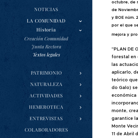
octubre, de
NOTICIAS
de Noviembr
y BOE núm. 2
LA COMUNIDAD
por el que s
Historia
mejora y pro
Creación Comunidad
Junta Rectora
"PLAN DE O
Textos legales
forestal en
las actuaci
aplicarlo, 
PATRIMONIO
teórico qu
NATURALEZA
do Galo) se
económica d
ACTIVIDADES
incorporand
HEMEROTECA
monte, crea
ENTREVISTAS
garantice l
Monte Veci
COLABORADORES
11 de Abril