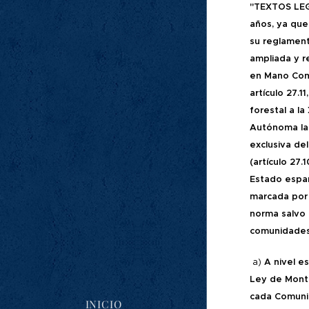
"TEXTOS LEGA
años, ya que
su reglament
ampliada y r
en Mano Comú
artículo 27.
forestal a la
Autónoma las
exclusiva de
(artículo 27.
Estado españ
marcada por 
norma salvo l
comunidades 
a)
A nivel e
Ley de Mont
cada Comunid
INICIO