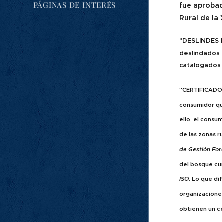
PÁGINAS DE INTERÉS
fue aprobad
Rural de la
"DESLINDES 
deslindados 
catalogados 
"CERTIFICADO
consumidor qu
ello, el consu
de las zonas r
de Gestión For
del bosque cu
ISO
. Lo que di
organizacione
obtienen un c