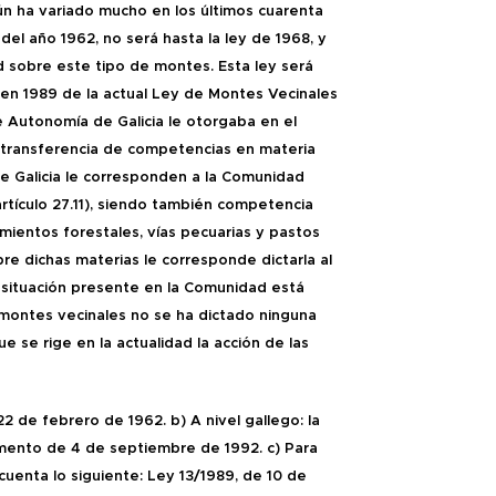
n ha variado mucho en los últimos cuarenta
el año 1962, no será hasta la ley de 1968, y
d sobre este tipo de montes. Esta ley será
 en 1989 de la actual Ley de Montes Vecinales
 Autonomía de Galicia le otorgaba en el
la transferencia de competencias en materia
de Galicia le corresponden a la Comunidad
ículo 27.11), siendo también competencia
amientos forestales, vías pecuarias y pastos
bre dichas materias le corresponde dictarla al
la situación presente en la Comunidad está
 montes vecinales no se ha dictado ninguna
e se rige en la actualidad la acción de las
 22 de febrero de 1962. b)
A nivel gallego: la
mento de 4 de septiembre de 1992. c)
Para
uenta lo siguiente:
Ley 13/1989, de 10 de