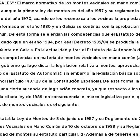
LES" : El marco normativo de los montes vecinales en mano comú
 aunque la primera ley de montes es del año 1957 y su reglamento d
o del año 1970, cuando se les reconozca a los vecinos la propieda
eformada en el año 1980 y en Galicia se continúa con la aprobación
n. De esta forma se ejercían las competencias que el Estatuto de
11, dado que en el año 1984, por Real Decreto 1535/84 se producía 
 Xunta de Galicia.
En la actualidad y tras el Estatuto de Autonomía 
 competencias en materia de montes vecinales en mano común (art
l gobierno gallego dictar la legislación relativa a montes, aprovech
10 del Estatuto de Autonomía); sin embargo, la legislación básica so
ol (artículo 149.1.23 de la Constitución Española). De esta forma, 
una cierta ausencia de legislación concreta, ya que respecto a los
a citada ley de 1989; en consecuencia, el marco legislativo por el qu
de montes vecinales es el siguiente:
statal: la Ley de Montes de 8 de junio de 1957 y su Reglamento de
es Vecinales en Mano Común de 10 de octubre de 1989 y su Regla
ad de montes su estatuto particular. d)
Además a de tenerse en c