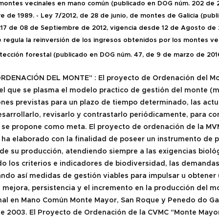
 montes vecinales en mano común (p
ublicado en DOG núm. 202 de 2
e de 1989. -
Ley 7/2012, de 28 de junio, de montes de Galicia (p
ubl
17 de 08 de Septiembre de 2012, v
igencia desde 12 de Agosto de 
e regula la reinversión de los ingresos obtenidos por los montes 
tección forestal (p
ublicado en DOG núm. 47, de 9 de marzo de 2016
RDENACIÓN DEL MONTE" : El proyecto de Ordenación del Mon
 el que se plasma el modelo practico de gestión del monte 
ones previstas para un plazo de tiempo determinado, las actu
desarrollarlo, revisarlo y contrastarlo periódicamente, para 
e se propone como meta. El proyecto de ordenación de la M
 ha elaborado con la finalidad de poseer un instrumento de pl
e su producción, atendiendo siempre a las exigencias biológi
o los criterios e indicadores de biodiversidad, las demandas
ndo así medidas de gestión viables para impulsar u obtener u
a mejora, persistencia y el incremento en la producción del 
nal en Mano Común Monte Mayor, San Roque y Penedo do Galo
 de 2003. El Proyecto de Ordenación de la CVMC "Monte Mayo