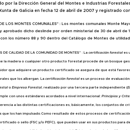
o por la Dirección General del Montes e Industrias Forestales
 Xunta de Galicia en fecha 12 de abril de 2007 y registrado c
DE LOS MONTES COMUNALES" : Los montes comunales Monte Mayor
y aprobado dicho deslinde por orden ministerial de 30 de abril de
con los número 88 y 90 dentro del Catálogo de Montes de utilidad 
S DE CALIDAD DE LA COMUNIDAD DE MONTES" : La
certificación forestal
es 
e la madera o cualquier otro producto forestal procede de un bosque ges
midor que adquiere un producto certificado se asegura de que está favorec
urales que los albergan. La
certificación forestal
es un proceso de evaluación
estal
o
Empresa Forestal
, realizado por una tercera parte independiente (
E
mple con unos estándares acordados a nivel internacional:
Principios y Crit
ferencia a las distintas certificaciones es, básicamente, los conjuntos de cr
s que los han impulsado.Como resultado de estos procesos de certificación
ertificado o sello (FSC y/o PEFC), que pueden usar en sus productos para