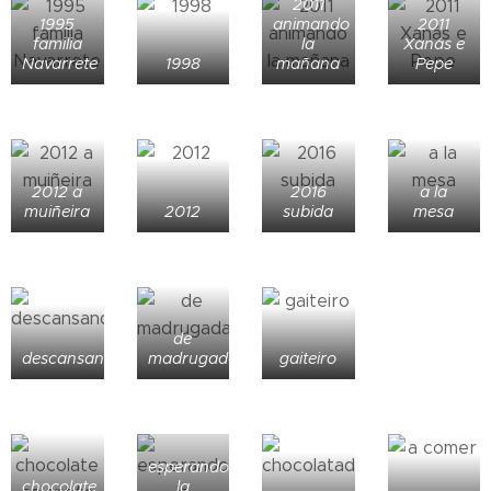
2011
1995
animando
2011
familia
la
Xanás e
Navarrete
1998
mañana
Pepe
2012 a
2016
a la
muiñeira
2012
subida
mesa
de
descansando
madrugada
gaiteiro
esperando
chocolate
la