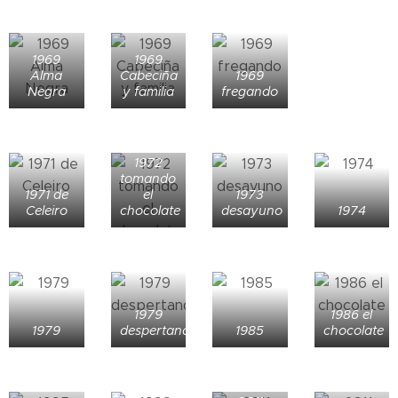
1969
1969
Alma
Cabeciña
1969
Negra
y familia
fregando
1972
tomando
1971 de
el
1973
Celeiro
chocolate
desayuno
1974
1979
1986 el
1979
despertando
1985
chocolate