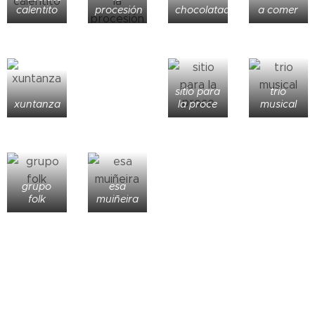
calentito
procesión
chocolatada
a comer
sitio para
trio
xuntanza
la proce
musical
grupo
esa
folk
muiñeira