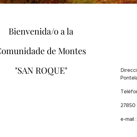
Bienvenida/o a la
omunidade de Montes
"SAN ROQUE"
Direcc
Pontel
dos a un hermoso entorno, que abarca
Teléfo
tes de San Roque, Monte Mayor y O
27850 
 Galo, pertenecientes a las parroquias
María y Santiago de Viveiro.
e-mail
os toda la información necesaria para