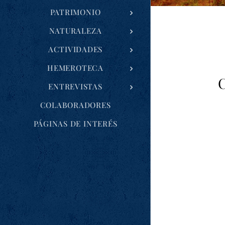
PATRIMONIO
NATURALEZA
ACTIVIDADES
HEMEROTECA
C
ENTREVISTAS
COLABORADORES
PÁGINAS DE INTERÉS
Bienveni
los mon
Penedo do
de Santa 
Os darem