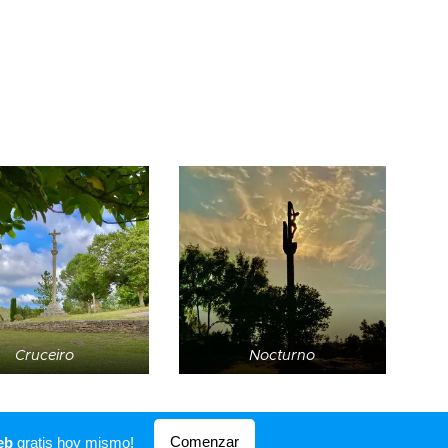
Cruceiro
Nocturno
Comenzar
eb
gratis hoy mismo!