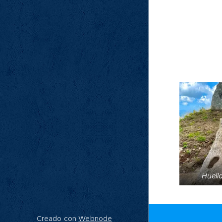
que disf
conocer 
así como
fauna y fl
Huell
Creado con
Webnode