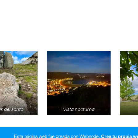
ruteis de la estadía en esta página y
los excelentes paisajes de los montes,
 su patrimonio, además de conocer su
ora.
as del santo
Vista nocturna
Esta página web fue creada con Webnode.
Crea tu propia w